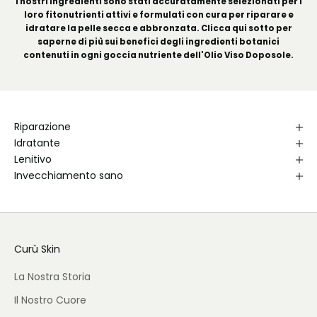
I nostri ingredienti sono stati accuratamente selezionati per i
loro fitonutrienti attivi e formulati con cura per riparare e
idratare la pelle secca e abbronzata. Clicca qui sotto per
saperne di più sui benefici degli ingredienti botanici
contenuti in ogni goccia nutriente dell'Olio Viso Doposole.
Riparazione
Idratante
Lenitivo
Invecchiamento sano
Curù Skin
La Nostra Storia
Il Nostro Cuore