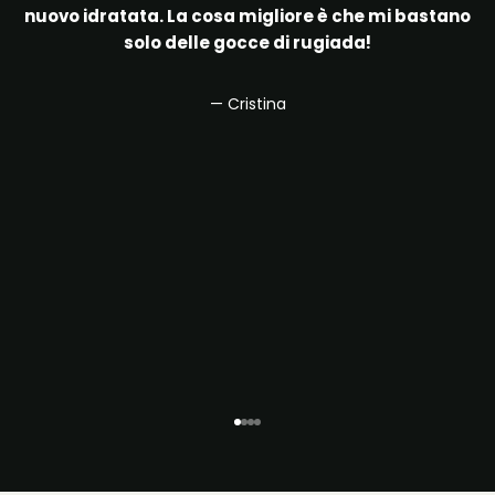
nuovo idratata. La cosa migliore è che mi bastano
solo delle gocce di rugiada!
— Cristina
Vai all'articolo 1
Vai all'articolo 2
Vai all'articolo 3
Vai all'articolo 4