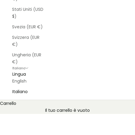
Stati Uniti (USD
$)
Svezia (EUR €)
Svizzera (EUR
€)
Ungheria (EUR
€)
Italiano
Lingua
Fatto in Italia
English
Dopo il sole, ridefinito.
Infine, una cura naturale doposole pensata per le
Italiano
esigenze della tua pelle.
Carrello
ACQUISTA ORA
Il tuo carrello è vuoto