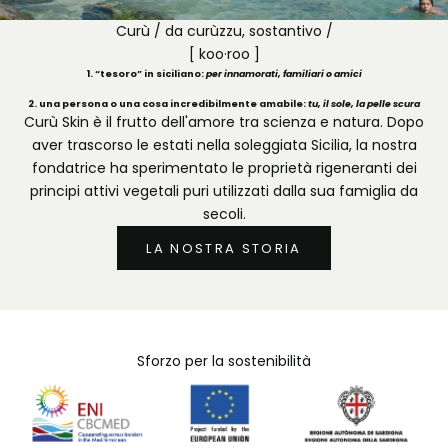
Curù / da curùzzu, sostantivo /
[ koo·roo ]
1. “tesoro” in siciliano:
per innamorati, familiari o amici
2. una persona o una cosa incredibilmente amabile:
tu, il sole, la pelle scura
Curù Skin è il frutto dell'amore tra scienza e natura. Dopo
aver trascorso le estati nella soleggiata Sicilia, la nostra
fondatrice ha sperimentato le proprietà rigeneranti dei
principi attivi vegetali puri utilizzati dalla sua famiglia da
secoli.
LA NOSTRA STORIA
Sforzo per la sostenibilità