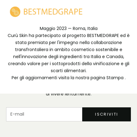
Maggio 2023 — Roma, Italia
Curù Skin ha partecipato al progetto BESTMEDGRAPE ed è
stata premiata per l'impegno nella collaborazione
transfrontaliera in ambito cosmetico sostenibile e
nell'innovazione degli ingredienti tra Italia e Canada,
creando valore per i sottoprodotti della vinificazione e gli
La Famiglia
scarti alimentari.
Per gli aggiornamenti visita la nostra pagina
Stampa
.
Unisciti alla nostra community per avere accesso
privilegiato a offerte speciali, inviti a eventi e all'arte
di vivere lentamente.
E-mail
ISCRIVITI