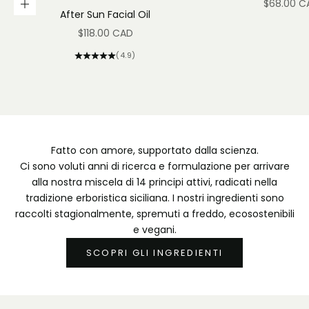
Prezzo s
$68.00 C
Aggiungi al carrello
After Sun Facial Oil
Prezzo scontato
$118.00 CAD
(4.9)
Fatto con amore, supportato dalla scienza.
Ci sono voluti anni di ricerca e formulazione per arrivare
alla nostra miscela di 14 principi attivi, radicati nella
tradizione erboristica siciliana. I nostri ingredienti sono
raccolti stagionalmente, spremuti a freddo, ecosostenibili
e vegani.
SCOPRI GLI INGREDIENTI