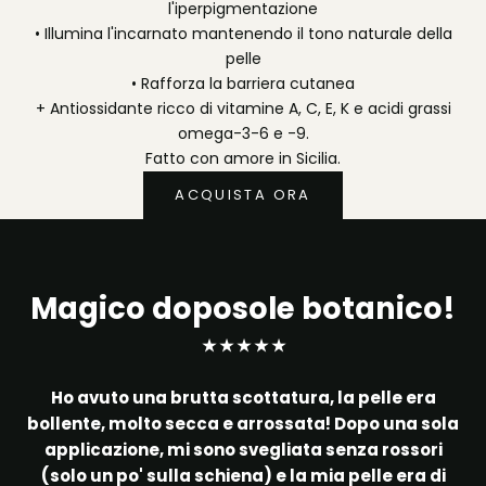
l'iperpigmentazione
• Illumina l'incarnato mantenendo il tono naturale della
pelle
• Rafforza la barriera cutanea
+ Antiossidante ricco di vitamine A, C, E, K e acidi grassi
omega-3-6 e -9.
Fatto con amore in Sicilia.
ACQUISTA ORA
Magico doposole botanico!
★ ★ ★ ★ ★
Ho avuto una brutta scottatura, la pelle era
bollente, molto secca e arrossata! Dopo una sola
applicazione, mi sono svegliata senza rossori
(solo un po' sulla schiena) e la mia pelle era di